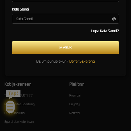
Cepat Stabil
Kata Sandi
KKSLOT777
merupakan platform game digital online terkemuka yang banyak dikenal
karena menghadirkan akses super cepat dengan koneksi yang sangat stabil. Didukung
Lupa Kata Sandi?
oleh sistem mutakhir yang terus dijaga performanya, link
kkslot777.org
ini dirancang khusus
untuk memberikan kenyamanan maksimal bagi para pengguna saat menikmati berbagai
hiburan digital. Tampilan yang modern, responsif, serta ramah pengguna memastikan
pengalaman bermain menjadi lebih lancar di berbagai perangkat, baik smartphone maupun
komputer.
Belum punya akun?
Daftar Sekarang
Kebijaksanaan
Platform
Tap!
Tentang KKSLOT777
Promosi
Responsible Gambling
Loyalty
Pusat Bantuan
Referral
Syarat dan Ketentuan