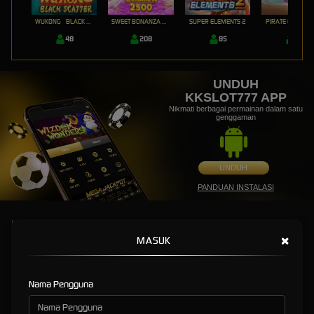
WUKONG - BLACK SCATTER
SWEET BONANZA 2500
SUPER ELEMENTS 2
PIRATE QUEST 1
48
208
85
22
UNDUH
KKSLOT777 APP
Nikmati berbagai permainan dalam satu
genggaman
UNDUH
PANDUAN INSTALASI
KKSLOT777 - Portal Game Online Digital Dengan Link Cepat
Stabil
×
MASUK
KKSLOT777 - Portal Game
Nama Pengguna
Online Digital Dengan Link