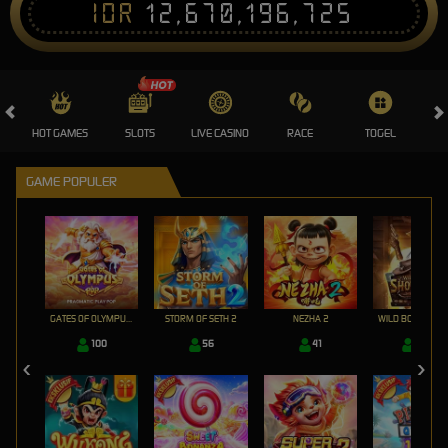
IDR
12,670,196,725
HOT GAMES
SLOTS
LIVE CASINO
RACE
TOGEL
OL
GAME POPULER
GATES OF OLYMPUS POP
STORM OF SETH 2
NEZHA 2
100
56
41
1049