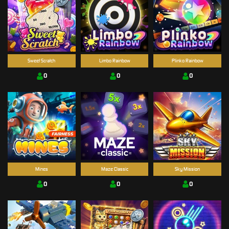
Sweet Scratch
Limbo Rainbow
Plinko Rainbow
0
0
0
Mines
Maze Classic
Sky Mission
0
0
0