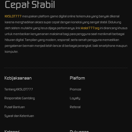
Cepat Stabil
KKSLOT777
merupakan platform game digital online terkemuka yang banyak dikenal
karena menghadirkan akses super cepat dengan koneksi yang sangat stabil. Didukung
oleh sistem mutakhir yang terus dijaga performanya, link
kkslot777.org
ini dirancang khusus
untuk memberikan kenyamanan maksimal bagi para pengguna saat menikmati berbagai
hiburan digital. Tampilan yang modern, responsif, serta ramah pengguna memastikan
pengalaman bermain menjadi lebih lancar di berbagai perangkat, baik smartphone maupun
komputer.
Kebijaksanaan
Platform
Tentang KKSLOT777
Promosi
Responsible Gambling
Loyalty
Pusat Bantuan
Referral
Syarat dan Ketentuan
Kategori
Dukungan