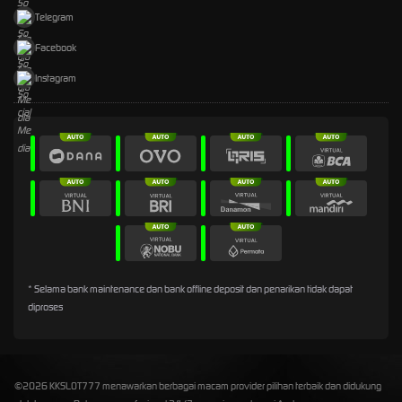
Telegram
Facebook
Instagram
* Selama bank maintenance dan bank offline deposit dan penarikan tidak dapat
diproses
©2026 KKSLOT777 menawarkan berbagai macam provider pilihan terbaik dan didukung