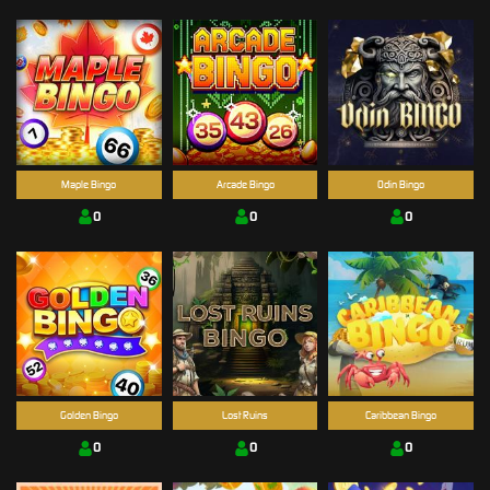
Maple Bingo
Arcade Bingo
Odin Bingo
0
0
0
Golden Bingo
Lost Ruins
Caribbean Bingo
0
0
0