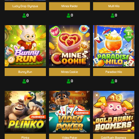
Lucky Drop-Olympus
Mines Raider
Multi Hilo
0
0
0
Bunny Run
Mines Cookie
Paradise Hilo
0
0
0
Plinko
Video Poker
Gold Rush: Boomers