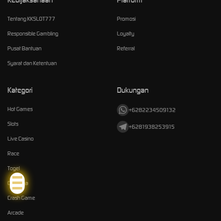
Tentang KKSLOT777
Promosi
Responsible Gambling
Loyalty
Pusat Bantuan
Referral
Syarat dan Ketentuan
Kategori
Dukungan
Hot Games
+6282234509132
Slots
+6281938253915
Live Casino
Race
Tap!
Togel
Olahraga
Crash Game
Arcade