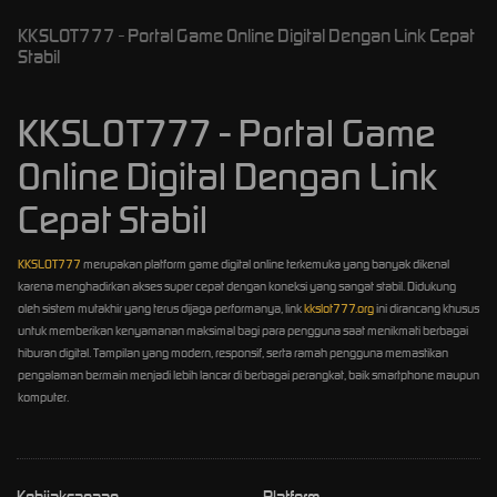
KKSLOT777 - Portal Game Online Digital Dengan Link Cepat
Stabil
KKSLOT777 - Portal Game
Online Digital Dengan Link
Cepat Stabil
KKSLOT777
merupakan platform game digital online terkemuka yang banyak dikenal
karena menghadirkan akses super cepat dengan koneksi yang sangat stabil. Didukung
oleh sistem mutakhir yang terus dijaga performanya, link
kkslot777.org
ini dirancang khusus
untuk memberikan kenyamanan maksimal bagi para pengguna saat menikmati berbagai
hiburan digital. Tampilan yang modern, responsif, serta ramah pengguna memastikan
pengalaman bermain menjadi lebih lancar di berbagai perangkat, baik smartphone maupun
komputer.
Kebijaksanaan
Platform