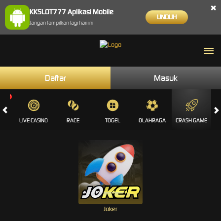
×
KKSLOT777 Aplikasi Mobile
UNDUH
Jangan tampilkan lagi hari ini
Daftar
Masuk
S
LIVE CASINO
RACE
TOGEL
OLAHRAGA
CRASH GAME
Joker