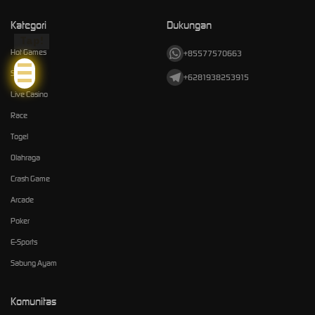
Kategori
Dukungan
Tap!
Hot Games
+85577570663
Slots
+6281938253915
Live Casino
Race
Togel
Olahraga
Crash Game
Arcade
Poker
E-Sports
Sabung Ayam
Komunitas