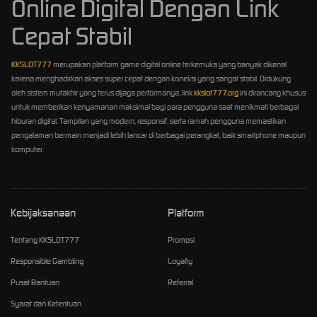
Online Digital Dengan Link
Cepat Stabil
KKSLOT777
merupakan platform game digital online terkemuka yang banyak dikenal
karena menghadirkan akses super cepat dengan koneksi yang sangat stabil. Didukung
oleh sistem mutakhir yang terus dijaga performanya, link
kkslot777.org
ini dirancang khusus
untuk memberikan kenyamanan maksimal bagi para pengguna saat menikmati berbagai
hiburan digital. Tampilan yang modern, responsif, serta ramah pengguna memastikan
pengalaman bermain menjadi lebih lancar di berbagai perangkat, baik smartphone maupun
komputer.
Kebijaksanaan
Platform
Tentang KKSLOT777
Promosi
Responsible Gambling
Loyalty
Pusat Bantuan
Referral
Syarat dan Ketentuan