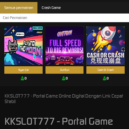
Semua permainan
Crash Game
Nyan Cat
Out Run
Cash Or Crash
0
0
0
KKSLOT777 - Portal Game Online Digital Dengan Link Cepat
Stabil
KKSLOT777 - Portal Game