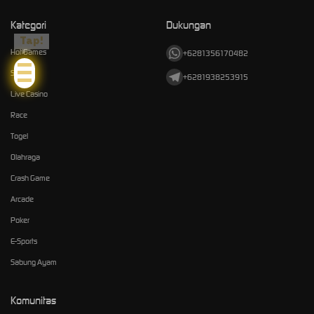
Kategori
Dukungan
Tap!
Hot Games
+6281356170482
Slots
+6281938253915
Live Casino
Race
Togel
Olahraga
Crash Game
Arcade
Poker
E-Sports
Sabung Ayam
Komunitas