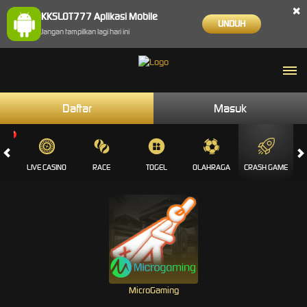
×
KKSLOT777 Aplikasi Mobile
UNDUH
Jangan tampilkan lagi hari ini
Daftar
Masuk
S
LIVE CASINO
RACE
TOGEL
OLAHRAGA
CRASH GAME
MicroGaming