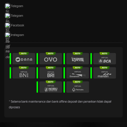
Telegram
Telegram
Facebook
Instagram
* Selama bank maintenance dan bank offline deposit dan penarikan tidak dapat
diproses