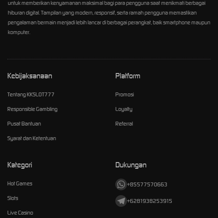
untuk memberikan kenyamanan maksimal bagi para pengguna saat menikmati berbagai
hiburan digital. Tampilan yang modern, responsif, serta ramah pengguna memastikan
pengalaman bermain menjadi lebih lancar di berbagai perangkat, baik smartphone maupun
komputer.
Kebijaksanaan
Platform
Tentang KKSLOT777
Promosi
Responsible Gambling
Loyalty
Pusat Bantuan
Referral
Syarat dan Ketentuan
Kategori
Dukungan
Hot Games
+85577570663
Slots
+6281938253915
Live Casino