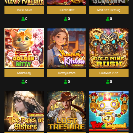
Cleo’s Fortune
Queen's Bow
Medusa’s Blessing
0
0
0
Golden Kitty
Yummy Kitchen
Gold Mine Rush
0
0
0