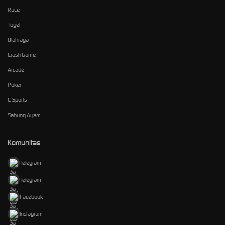
Race
Togel
Olahraga
Crash Game
Arcade
Poker
E-Sports
Sabung Ayam
Komunitas
Telegram
Telegram
Facebook
Instagram