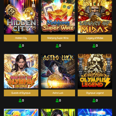
Hidden City
Mahjong Super Wins
Legacy of Midas
0
0
0
Quests of Olympus
Astro Luck
Olympus Legend
0
0
0