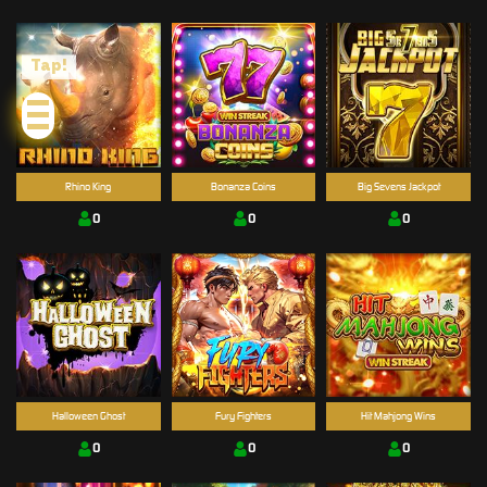
Tap!
Rhino King
Bonanza Coins
Big Sevens Jackpot
0
0
0
Halloween Ghost
Fury Fighters
Hit Mahjong Wins
0
0
0