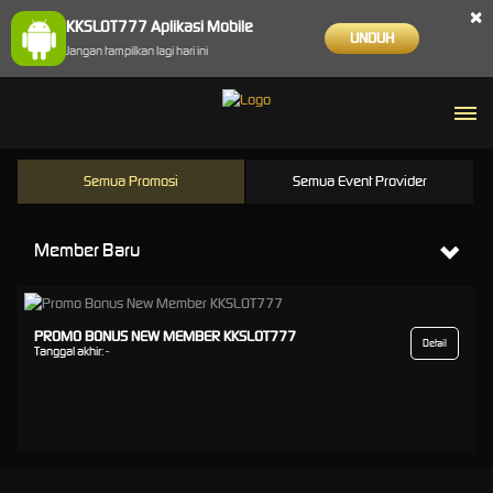
×
KKSLOT777 Aplikasi Mobile
UNDUH
Jangan tampilkan lagi hari ini
Semua Promosi
Semua Event Provider
Member Baru
PROMO BONUS NEW MEMBER KKSLOT777
Detail
Tanggal akhir:
-