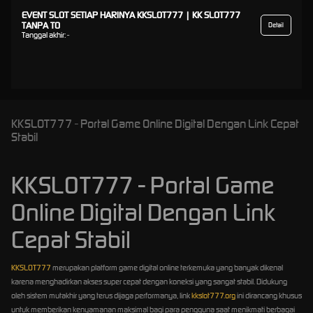
EVENT SLOT SETIAP HARINYA KKSLOT777 | KK SLOT777
TANPA TO
Detail
Tanggal akhir:
-
KKSLOT777 - Portal Game Online Digital Dengan Link Cepat
Stabil
KKSLOT777 - Portal Game
Online Digital Dengan Link
Cepat Stabil
KKSLOT777
merupakan platform game digital online terkemuka yang banyak dikenal
karena menghadirkan akses super cepat dengan koneksi yang sangat stabil. Didukung
oleh sistem mutakhir yang terus dijaga performanya, link
kkslot777.org
ini dirancang khusus
untuk memberikan kenyamanan maksimal bagi para pengguna saat menikmati berbagai