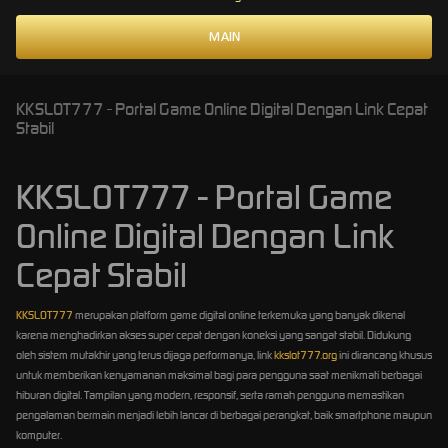
MAIN
KKSLOT777 - Portal Game Online Digital Dengan Link Cepat
Stabil
KKSLOT777 - Portal Game
Online Digital Dengan Link
Cepat Stabil
KKSLOT777
merupakan platform game digital online terkemuka yang banyak dikenal
karena menghadirkan akses super cepat dengan koneksi yang sangat stabil. Didukung
oleh sistem mutakhir yang terus dijaga performanya, link
kkslot777.org
ini dirancang khusus
untuk memberikan kenyamanan maksimal bagi para pengguna saat menikmati berbagai
hiburan digital. Tampilan yang modern, responsif, serta ramah pengguna memastikan
pengalaman bermain menjadi lebih lancar di berbagai perangkat, baik smartphone maupun
komputer.