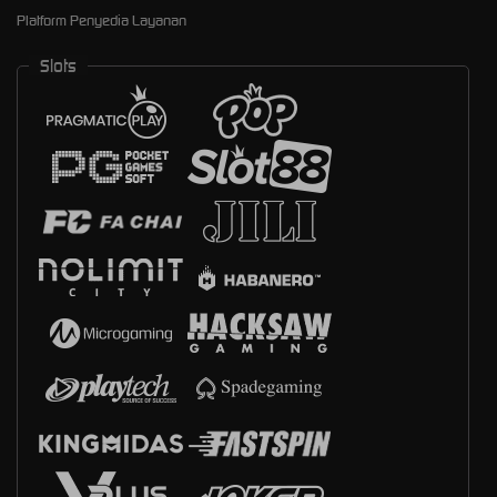
Platform Penyedia Layanan
Slots