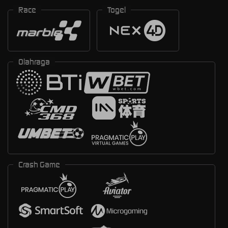
Race
Togel
Olahraga
Crash Game