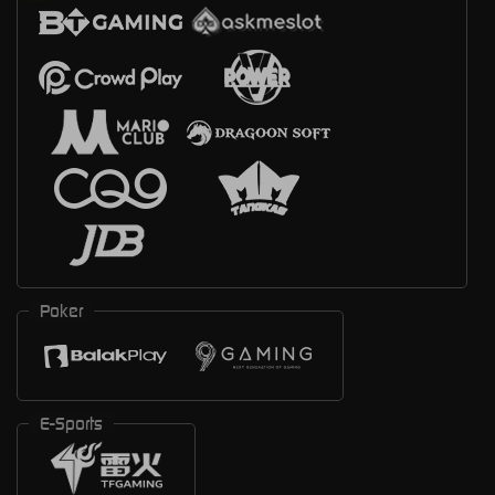
Poker
E-Sports