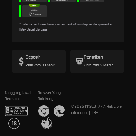
* Selama bank maintenance dan bank offline deposit dan penarikan
tidak dapat diproses
Deposit
Penarikan
Rata-rata 3 Menit
Rata-rata 5 Menit
Tanggung Jawab
Browser Yang
Bermain
Didukung
©2026 KKSLOT777. Hak cipta
dilindungi | 18+