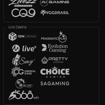
Live Casino