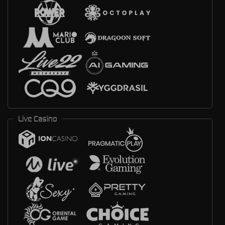
Live Casino