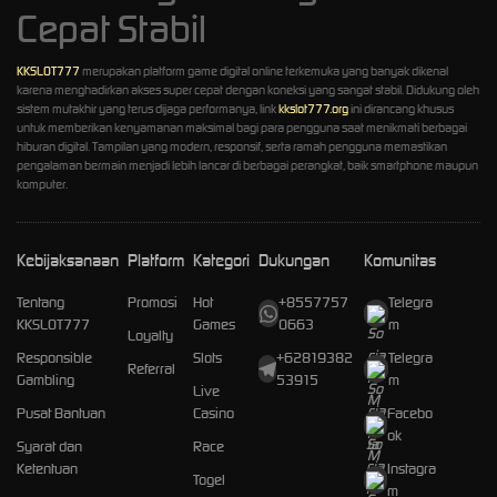
Cepat Stabil
KKSLOT777
merupakan platform game digital online terkemuka yang banyak dikenal
karena menghadirkan akses super cepat dengan koneksi yang sangat stabil. Didukung oleh
sistem mutakhir yang terus dijaga performanya, link
kkslot777.org
ini dirancang khusus
untuk memberikan kenyamanan maksimal bagi para pengguna saat menikmati berbagai
hiburan digital. Tampilan yang modern, responsif, serta ramah pengguna memastikan
pengalaman bermain menjadi lebih lancar di berbagai perangkat, baik smartphone maupun
komputer.
Kebijaksanaan
Platform
Kategori
Dukungan
Komunitas
Tentang
Promosi
Hot
+8557757
Telegra
KKSLOT777
Games
0663
m
Loyalty
Responsible
Slots
+62819382
Telegra
Referral
Gambling
53915
m
Live
Pusat Bantuan
Casino
Facebo
ok
Syarat dan
Race
Ketentuan
Instagra
Togel
m