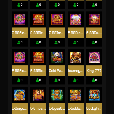
0
0
0
0
0
C-88Flower(H5)
C-88Riches(H5)
C-88Treasures(H5)
F-88Diamond(H5)
F-88Drum(H5)
0
0
0
0
0
F-88Flower(H5)
F-88Riches(H5)
Gold Panda(H5)
JourneyToTheWest
King-777
0
0
0
0
0
L-DragonRiches
L-EmperorTreasure
L-EyesOfFortune
L-GoldenToad
LuckyFish