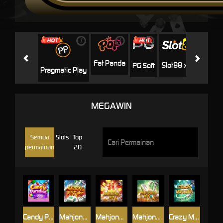
i
i
i
i
i
Facha
Fat Panda
Slot88 x PP
PG Soft
Pragmatic Play
MEGAWIN
Semua
Slots
Top
permainan
20
Candy Paradise 2048
Mahjong Hit +
Mahjong Hit
Mahjong Hit 2
Crazy Mahjong