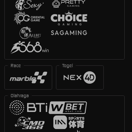
Race
Togel
Olahraga