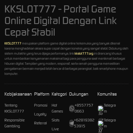
KKSLOT777 - Portal Game
Online Digital Dengan Link
Cepat Stabil
KKSLOT777
merupakan platform game digital online terkemuka yang banyak dikenal
karena menghadirkan akses super cepat dengan koneksi yang sangat stabil. Didukung oleh
sistem mutakhir yang terus dijaga performanya, link
kkslot777.org
ini dirancang khusus
untuk memberikan kenyamanan maksimal bagi para pengguna saat menikmati berbagai
hiburan digital. Tampilan yang modern, responsif, serta ramah pengguna memastikan
pengalaman bermain menjadi lebih lancar di berbagai perangkat, baik smartphone maupun
komputer.
Kebijaksanaan
Platform
Kategori
Dukungan
Komunitas
Tentang
Promosi
Hot
+8557757
Telegra
KKSLOT777
Games
0663
m
Loyalty
Responsible
Slots
+62819382
Telegra
Referral
Gambling
53915
m
Live