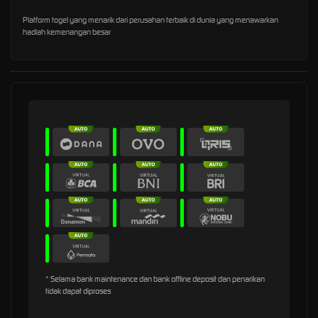
Platform togel yang menarik dari perusahan terbaik di dunia yang menawarkan
hadiah kemenangan besar
* Selama bank maintenance dan bank offline deposit dan penarikan
tidak dapat diproses