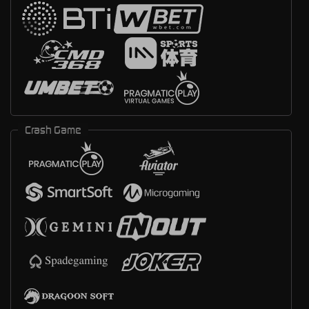
Crash Game