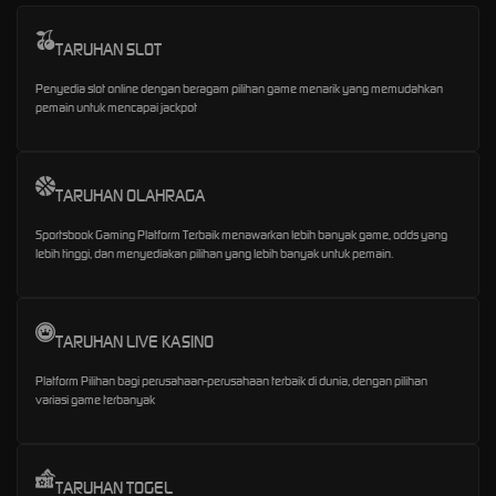
TARUHAN SLOT
Penyedia slot online dengan beragam pilihan game menarik yang memudahkan
pemain untuk mencapai jackpot
TARUHAN OLAHRAGA
Sportsbook Gaming Platform Terbaik menawarkan lebih banyak game, odds yang
lebih tinggi, dan menyediakan pilihan yang lebih banyak untuk pemain.
TARUHAN LIVE KASINO
Platform Pilihan bagi perusahaan-perusahaan terbaik di dunia, dengan pilihan
variasi game terbanyak
TARUHAN TOGEL