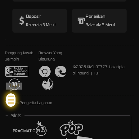
Deposit
Penarikan
Rata-rata 3 Menit
Rata-rata 5 Menit
Tanggung Jawab
Browser Yang
Bermain
Didukung
©2026 KKSLOT777. Hak cipta
dilindungi | 18+
Tap!
Platform Penyedia Layanan
Slots