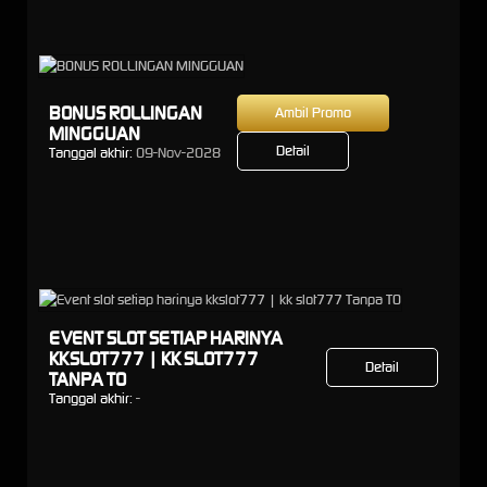
BONUS ROLLINGAN
Ambil Promo
MINGGUAN
Detail
Tanggal akhir:
09-Nov-2028
EVENT SLOT SETIAP HARINYA
KKSLOT777 | KK SLOT777
Detail
TANPA TO
Tanggal akhir:
-