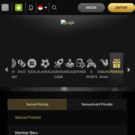
MASUK
DAFTAR
LOTS
LIVE
RACE
TOGEL
OLAHRAGA
CRASH
ARCADE
POKER
E-
SABUNG
PROMOSI
CASINO
GAME
SPORTS
AYAM
Semua Promosi
Semua Event Provider
Semua Promosi
Member Baru