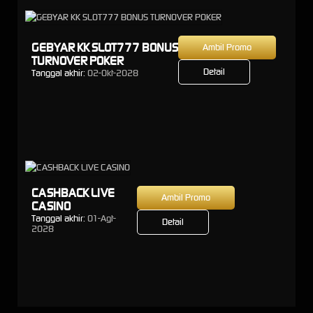
GEBYAR KK SLOT777 BONUS
Ambil Promo
TURNOVER POKER
Detail
Tanggal akhir:
02-Okt-2028
CASHBACK LIVE
Ambil Promo
CASINO
Tanggal akhir:
01-Agt-
Detail
2028