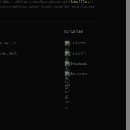
 sistem mutakhir yang terus dijaga performanya, link
kkslot777.org
ini
guna memastikan pengalaman bermain menjadi lebih lancar di berbagai
Komunitas
68892257
Telegram
38253915
Telegram
Facebook
Instagram