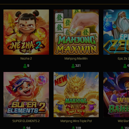
Nezha 2
Mahjong MaxWin
Epic Ze 
9
321
SUPER ELEMENTS 2
Mahjong Wins Triple Pot
Wild Ban
94
318
16