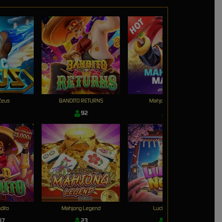
Zeus
BANDITO RETURNS
Mahjong Magic
4
92
5
dito
Mahjong Legend
Lucky Neko
47
23
886