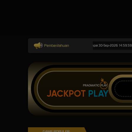
Pemberitahuan
wal: PP Virtual Sports pada 30-Jun-2026 dari 14.59.59 sampai 30-Sep-2026 14.59.59. Selama wa
JACKPOT
PLAY
GAME POPULER