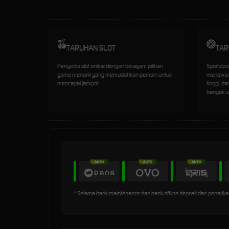
TARUHAN SLOT
TAR
Penyedia slot online dengan beragam pilihan
Sportsboo
game menarik yang memudahkan pemain untuk
menawark
mencapai jackpot
tinggi, d
banyak u
* Selama bank maintenance dan bank offline deposit dan penarikan