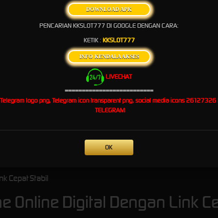
KKSLOT777 
DOWNLOAD APK
PENCARIAN KKSLOT777 DI GOOGLE DENGAN CARA:
Nikmati berbagai pe
KETIK :
KKSLOT777
KKSLOT
INFO KENDALA AKSES
App
LIVECHAT
Panduan in
==========================
Pindai kode QR
untuk Unduh
TELEGRAM
Android APK
OK
k Cepat Stabil
 Online Digital Dengan Link Ce