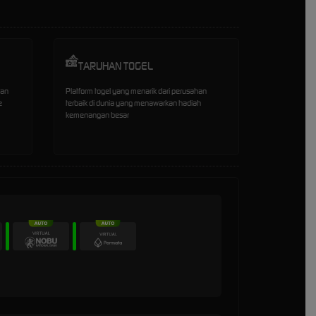
TARUHAN TOGEL
aan
Platform togel yang menarik dari perusahan
e
terbaik di dunia yang menawarkan hadiah
kemenangan besar