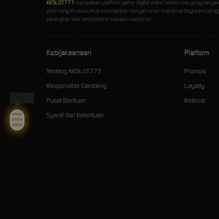
KKSLOT777
merupakan platform game digital online terkemuka yang banyak d
dirancang khusus untuk memberikan kenyamanan maksimal bagi para pengguna
perangkat, baik smartphone maupun komputer.
Kebijaksanaan
Platform
Tentang KKSLOT777
Promosi
Responsible Gambling
Loyalty
Tap!
Pusat Bantuan
Referral
Syarat dan Ketentuan