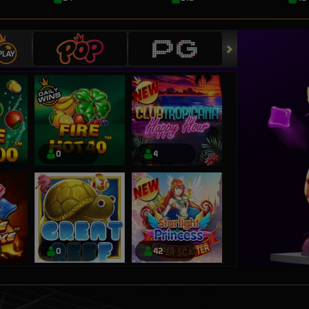
0
4
0
42