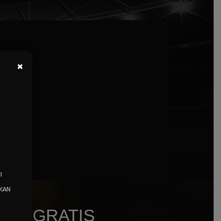
×
I
HKAN
ASI GRATIS