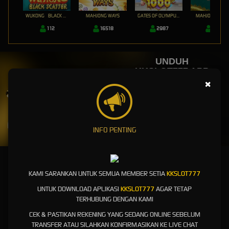
WUKONG - BLACK SCATTER
MAHJONG WAYS
GATES OF OLYMPUS 1000
MAHJONG WAYS
112
16518
2987
5429
UNDUH
KKSLOT777 APP
Nikmati berbagai permainan dalam satu
×
genggaman
UNDUH
INFO PENTING
PANDUAN INSTALASI
KKSLOT777 - Portal Game Online Digital Dengan Link Cepat
Stabil
KAMI SARANKAN UNTUK SEMUA MEMBER SETIA
KKSLOT777
UNTUK DOWNLOAD APLIKASI
KKSLOT777
AGAR TETAP
TERHUBUNG DENGAN KAMI
KKSLOT777 - Portal Game
CEK & PASTIKAN REKENING YANG SEDANG ONLINE SEBELUM
Online Digital Dengan Link
TRANSFER ATAU SILAHKAN KONFIRMASIKAN KE LIVE CHAT