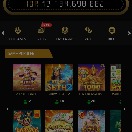
IDR
12,734,698,882
HOT GAMES
SLOTS
LIVE CASINO
RACE
TOGEL
OL
GAME POPULER
GATES OF OLYMPUS POP
STORM OF SETH 2
FORTUNE GARUDA 1000
MAHJONG MAX
32
109
245
321